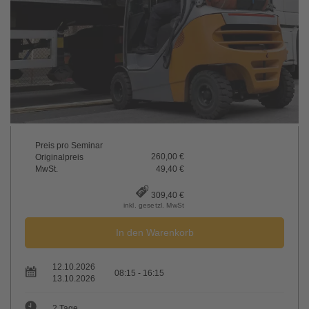
Preis pro Seminar
260,00 €
Originalpreis
MwSt.
49,40 €
309,40 €
inkl. gesetzl. MwSt
In den Warenkorb
12.10.2026
08:15 - 16:15
13.10.2026
2 Tage