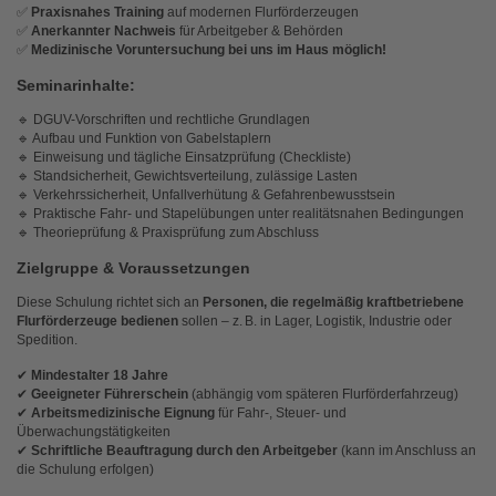
✅
Praxisnahes Training
auf modernen Flurförderzeugen
✅
Anerkannter Nachweis
für Arbeitgeber & Behörden
✅
Medizinische Voruntersuchung bei uns im Haus möglich!
Seminarinhalte:
🔹 DGUV-Vorschriften und rechtliche Grundlagen
🔹 Aufbau und Funktion von Gabelstaplern
🔹 Einweisung und tägliche Einsatzprüfung (Checkliste)
🔹 Standsicherheit, Gewichtsverteilung, zulässige Lasten
🔹 Verkehrssicherheit, Unfallverhütung & Gefahrenbewusstsein
🔹 Praktische Fahr- und Stapelübungen unter realitätsnahen Bedingungen
🔹 Theorieprüfung & Praxisprüfung zum Abschluss
Zielgruppe & Voraussetzungen
Diese Schulung richtet sich an
Personen, die regelmäßig kraftbetriebene
Flurförderzeuge bedienen
sollen – z. B. in Lager, Logistik, Industrie oder
Spedition.
✔
Mindestalter 18 Jahre
✔
Geeigneter Führerschein
(abhängig vom späteren Flurförderfahrzeug)
✔
Arbeitsmedizinische Eignung
für Fahr-, Steuer- und
Überwachungstätigkeiten
✔
Schriftliche Beauftragung durch den Arbeitgeber
(kann im Anschluss an
die Schulung erfolgen)