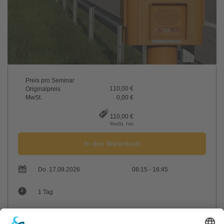
Preis pro Seminar
110,00 €
Originalpreis
MwSt.
0,00 €
110,00 €
MwSt. frei
In den Warenkorb
Do. 17.09.2026
08:15 - 16:45
1 Tag
max. Teilnehmer: 26