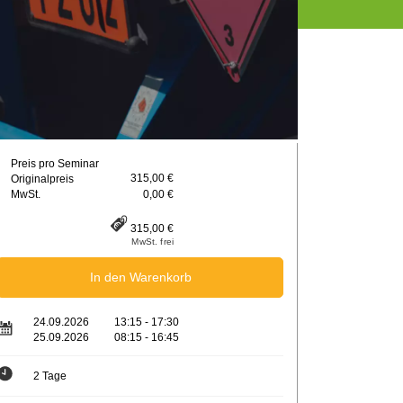
Preis pro Seminar
315,00 €
Originalpreis
MwSt.
0,00 €
315,00 €
MwSt. frei
In den Warenkorb
24.09.2026
13:15 - 17:30
25.09.2026
08:15 - 16:45
2 Tage