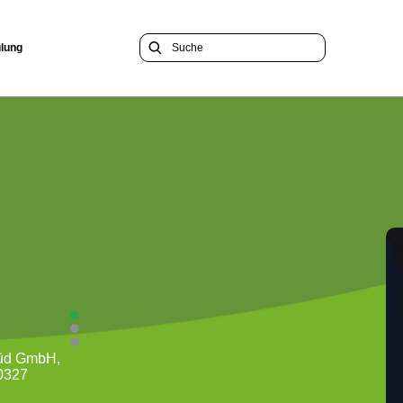
lung
Süd GmbH,
70327