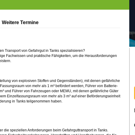
Weitere Termine
en Transport von Gefahrgut in Tanks spezialisieren?
ge Fachwissen und praktische Fähigkeiten, um die Herausforderungen
eistern.
ellung von explosiven Stoffen und Gegenständen), mit denen gefährliche
 Fassungsraum von mehr als 1 m³ befördert werden, Führer von Batterie-
m³ und Führer von Fahrzeugen oder MEMU, mit denen gefährliche Güter
nem Einzelfassungsraum von mehr als 3 m³ auf einer Beförderungseinheit
de­rung in Tanks teilgenom­men haben.
ber die speziellen Anforderungen beim Gefahrguttransport in Tanks.