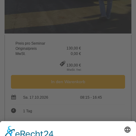
Preis pro Seminar
130,00 €
Originalpreis
MwSt.
0,00 €
130,00 €
MwSt. frei
In den Warenkorb
Sa. 17.10.2026
08:15 - 16:45
1 Tag
max. Teilnehmer: 25