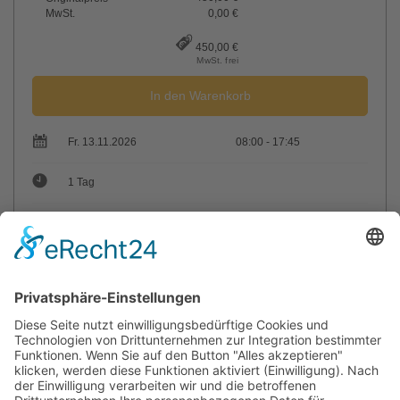
MwSt.
0,00 €
450,00 €
MwSt. frei
In den Warenkorb
Fr. 13.11.2026
08:00 - 17:45
1 Tag
max. Teilnehmer: 25
Trainer: Andreas Gerhard Luy
Sie haben Fragen?